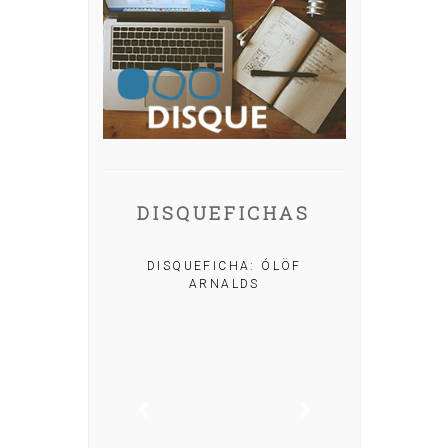
DISQUEFICHAS
A: IRIA MISA
DISQUEFICHA: ÓLÖF
ARNALDS
DISQUEFIC