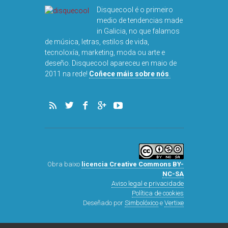
Disquecool é o primeiro
medio de tendencias made
in Galicia, no que falamos
de música, letras, estilos de vida,
tecnoloxía, marketing, moda ou arte e
deseño. Disquecool apareceu en maio de
DISQUEFI
2011 na rede!
Coñece máis sobre nós
.
ARN
Obra baixo
licencia Creative Commons BY-
NC-SA
Aviso legal e privacidade
Política de cookies
Deseñado por
Simbolóxico
e
Vertixe