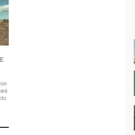
UE
con
rará
cto