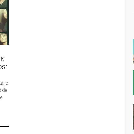
ON
OS”
a, o
s de
de