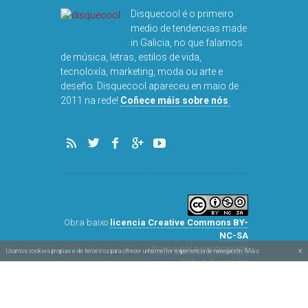
Disquecool é o primeiro
medio de tendencias made
in Galicia, no que falamos
de música, letras, estilos de vida,
tecnoloxía, marketing, moda ou arte e
deseño. Disquecool apareceu en maio de
2011 na rede!
Coñece máis sobre nós
.
Obra baixo
licencia Creative Commons BY-
x
Usamos cookies propias e de terceiros para ofrecer unha mellor experiencia de navegación. Máis
NC-SA
Aviso legal e privacidade
información na nosa política de cookies.
Política de cookies
Deseñado por
Simbolóxico
e
Vertixe