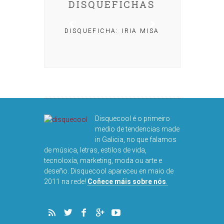
DISQUEFICHAS
DISQUEFICHA: IRIA MISA
: NACHO
AR
Disquecool é o primeiro
medio de tendencias made
in Galicia, no que falamos
de música, letras, estilos de vida,
tecnoloxía, marketing, moda ou arte e
deseño. Disquecool apareceu en maio de
DISQUEFICHA
2011 na rede!
Coñece máis sobre nós
.
ARNAL