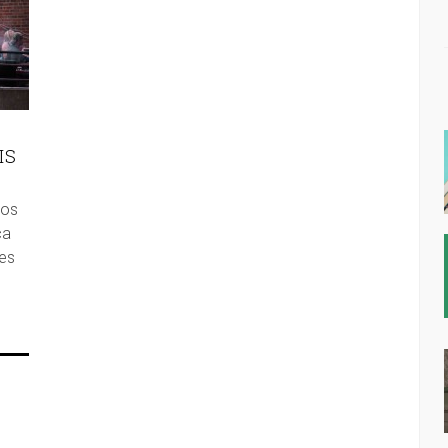
IS
dos
ca
es