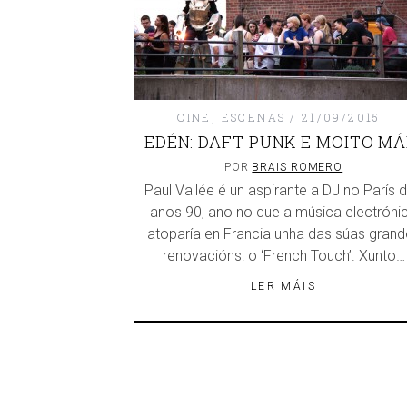
CINE
,
ESCENAS
21/09/2015
EDÉN: DAFT PUNK E MOITO MÁ
POR
BRAIS ROMERO
Paul Vallée é un aspirante a DJ no París 
anos 90, ano no que a música electróni
atoparía en Francia unha das súas grand
renovacións: o ‘French Touch’. Xunto…
LER MÁIS