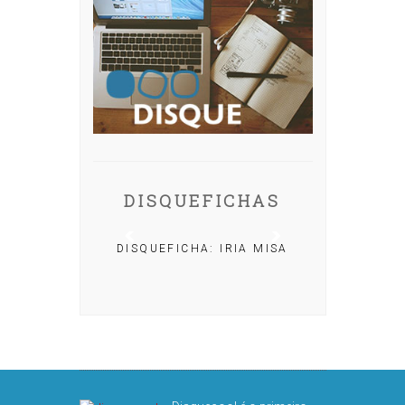
DISQUEFICHAS
DISQUEFICHA: IRIA MISA
CHA: NACHO
OLAR