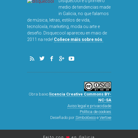
Disquecool é o primeiro
medio de tendencias made
in Galicia, no que falamos
de música, letras, estilos de vida,
tecnoloxía, marketing, moda ou arte e
deseño. Disquecool apareceu en maio de
DISQUEFI
2011 na rede!
Coñece máis sobre nós
.
ARN
Obra baixo
licencia Creative Commons BY-
NC-SA
Aviso legal e privacidade
Política de cookies
Deseñado por
Simbolóxico
e
Vertixe
♥
Feito con
en Galicia