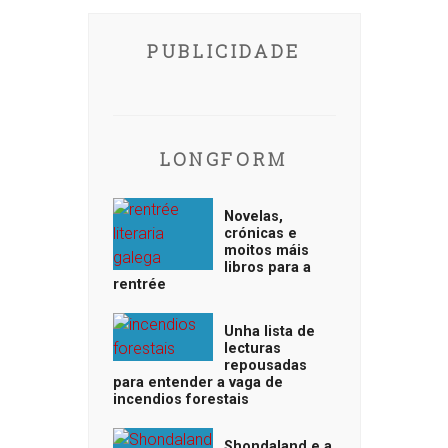
PUBLICIDADE
LONGFORM
Novelas,
crónicas e
moitos máis
libros para a
rentrée
Unha lista de
lecturas
repousadas
para entender a vaga de
incendios forestais
Shondaland e a