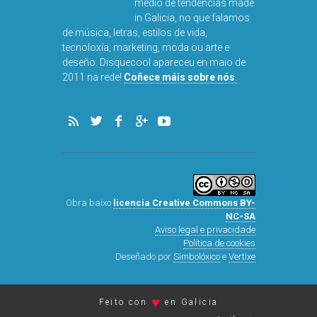
medio de tendencias made
in Galicia, no que falamos
de música, letras, estilos de vida,
tecnoloxía, marketing, moda ou arte e
deseño. Disquecool apareceu en maio de
2011 na rede!
Coñece máis sobre nós
.
Obra baixo
licencia Creative Commons BY-
NC-SA
Aviso legal e privacidade
Política de cookies
Deseñado por
Simbolóxico
e
Vertixe
♥
Feito con
en Galicia