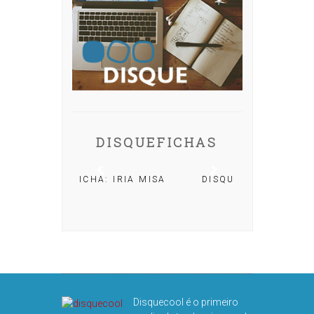
DISQUEFICHAS
ICHA: IRIA MISA
DISQUEFICHA: ÓLÖF
ARNALDS
DISQU
Disquecool é o primeiro