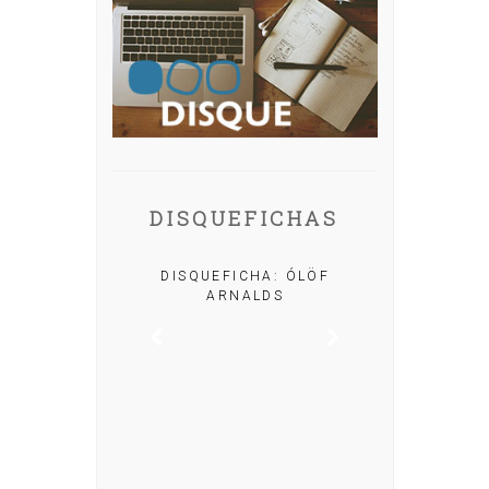
DISQUEFICHAS
A: IRIA MISA
DISQUEFICHA: ÓLÖF
ARNALDS
DISQUEFIC
NOG