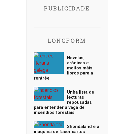
PUBLICIDADE
LONGFORM
Novelas,
crónicas e
moitos máis
libros para a
rentrée
Unha lista de
lecturas
repousadas
para entender a vaga de
incendios forestais
Shondaland e a
máquina de facer cartos