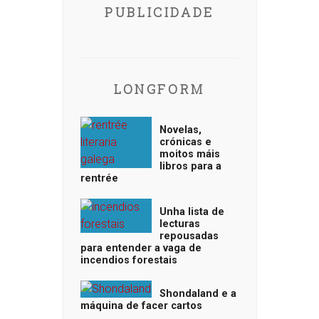
PUBLICIDADE
LONGFORM
Novelas,
crónicas e
moitos máis
libros para a
rentrée
Unha lista de
lecturas
repousadas
para entender a vaga de
incendios forestais
Shondaland e a
máquina de facer cartos