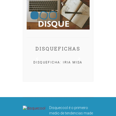
DISQUEFICHAS
DISQUEFICHA: IRIA MISA
A: NACHO
AR
Disquecool é o primeiro
medio de tendencias made