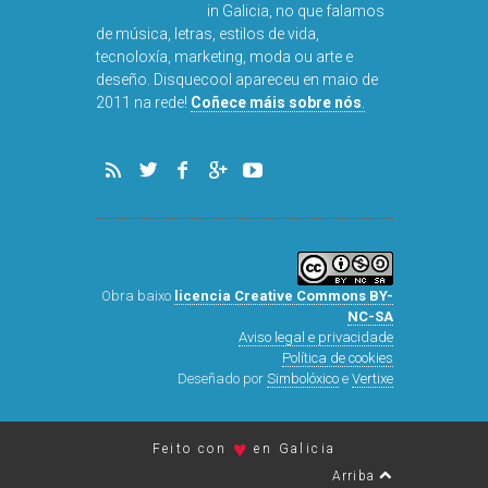
in Galicia, no que falamos
de música, letras, estilos de vida,
tecnoloxía, marketing, moda ou arte e
deseño. Disquecool apareceu en maio de
DISQUEFICH
2011 na rede!
Coñece máis sobre nós
.
ARNAL
Obra baixo
licencia Creative Commons BY-
NC-SA
Aviso legal e privacidade
Política de cookies
Deseñado por
Simbolóxico
e
Vertixe
♥
Feito con
en Galicia
Arriba