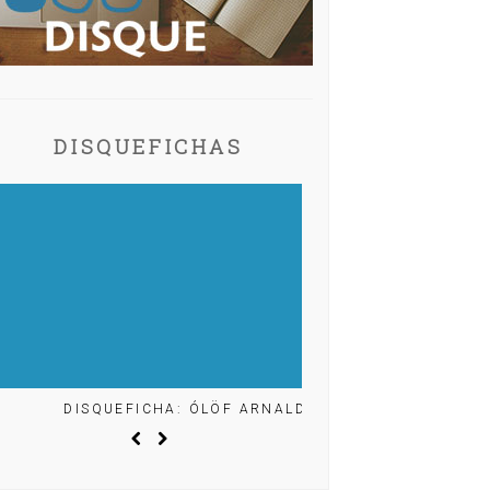
DISQUEFICHAS
DISQUEFICHA: ÓLÖF ARNALDS
DISQUEFICHA: MIG