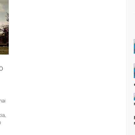
O
E
hai
ia,
n