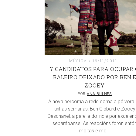
MÚSICA
16/11/2011
7 CANDIDATOS PARA OCUPAR 
BALEIRO DEIXADO POR BEN 
ZOOEY
POR
ANA BULNES
A nova percorría a rede coma a pólvora 
unhas semanas: Ben Gibbard e Zooey
Deschanel, a parella do indie por excelenc
separábanse. As reaccións foron entó
moitas e moi…