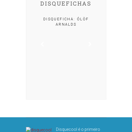
DISQUEFICHAS
A: IRIA MISA
DISQUEFICHA: ÓLÖF
ARNALDS
DISQUEFIC
NOG