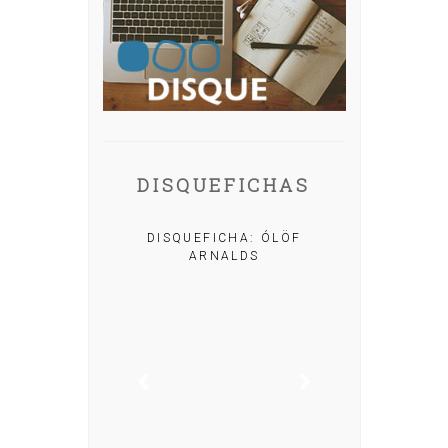
DISQUEFICHAS
A: IRIA MISA
DISQUEFICHA: ÓLÖF
ARNALDS
DISQUEFIC
NOG