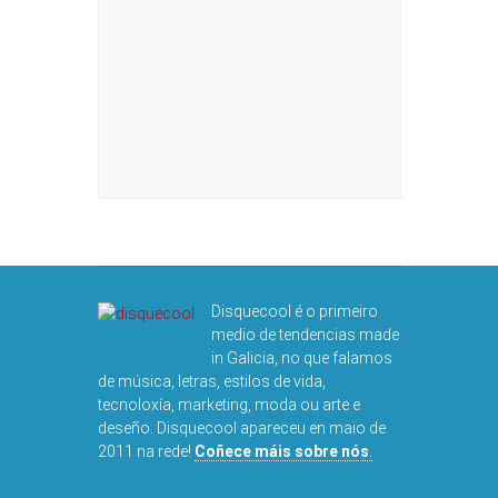
Disquecool é o primeiro
medio de tendencias made
in Galicia, no que falamos
de música, letras, estilos de vida,
tecnoloxía, marketing, moda ou arte e
deseño. Disquecool apareceu en maio de
2011 na rede!
Coñece máis sobre nós
.