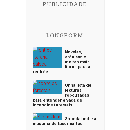
PUBLICIDADE
LONGFORM
Novelas,
crónicas e
moitos máis
libros para a
rentrée
Unha lista de
lecturas
repousadas
para entender a vaga de
incendios forestais
Shondaland e a
máquina de facer cartos