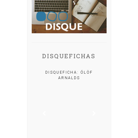
DISQUEFICHAS
A: IRIA MISA
DISQUEFICHA: ÓLÖF
ARNALDS
DISQUEFIC
NOG