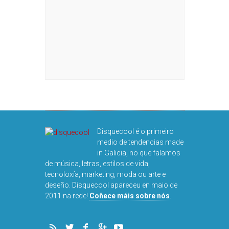
Disquecool é o primeiro
medio de tendencias made
in Galicia, no que falamos
de música, letras, estilos de vida,
tecnoloxía, marketing, moda ou arte e
deseño. Disquecool apareceu en maio de
2011 na rede!
Coñece máis sobre nós
.