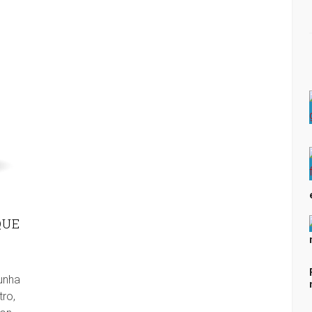
QUE
unha
tro,