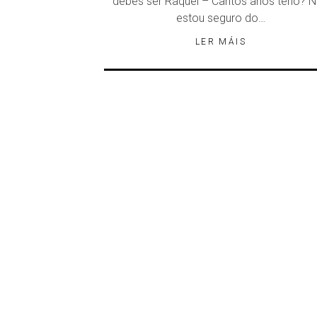
debes ser Raquel – Cantos anos teño? 
estou seguro do…
LER MÁIS