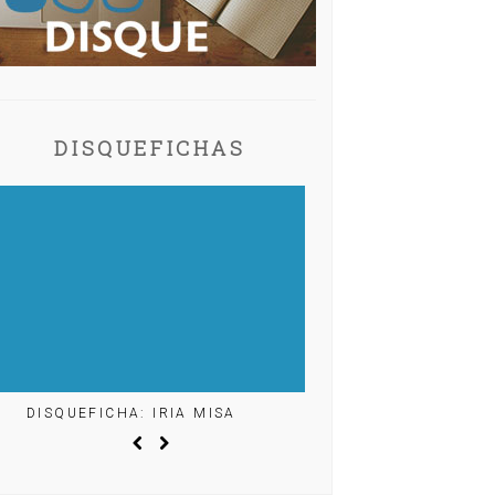
DISQUEFICHAS
DISQUEFICHA: ÓLÖF ARNALDS
DISQUEFICHA: MI