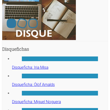
Disquefichas
Disqueficha: Iria Misa
Disqueficha: Ólöf Arnalds
Disqueficha: Miguel Noguera