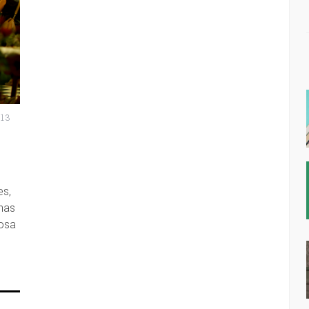
013
es,
has
iosa