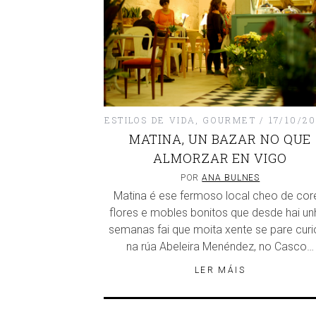
ESTILOS DE VIDA
,
GOURMET
17/10/2
MATINA, UN BAZAR NO QUE
ALMORZAR EN VIGO
POR
ANA BULNES
Matina é ese fermoso local cheo de cor
flores e mobles bonitos que desde hai un
semanas fai que moita xente se pare cur
na rúa Abeleira Menéndez, no Casco…
LER MÁIS