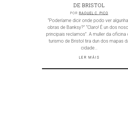
DE BRISTOL
POR
RAQUEL C. PICO
“Poderíame dicir onde podo ver algunh
obras de Banksy?” “Claro! É un dos nos
principais reclamos”. A muller da oficina
turismo de Bristol tira dun dos mapas d
cidade…
LER MÁIS