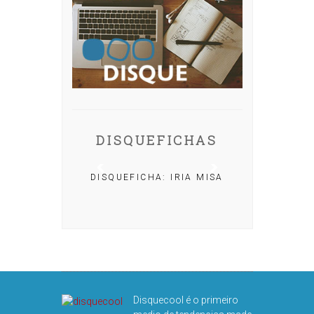
DISQUEFICHAS
DISQUEFICHA: IRIA MISA
CHA: NACHO
OLAR
Disquecool é o primeiro