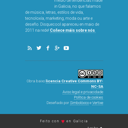
medio de tendencias made
in Galicia, no que falamos
de música, letras, estilos de vida,
tecnoloxía, marketing, moda ou arte e
deseño. Disquecool apareceu en maio de
DISQUEFI
2011 na rede!
Coñece máis sobre nós
.
ARN
Obra baixo
licencia Creative Commons BY-
NC-SA
Aviso legal e privacidade
Política de cookies
Deseñado por
Simbolóxico
e
Vertixe
♥
Feito con
en Galicia