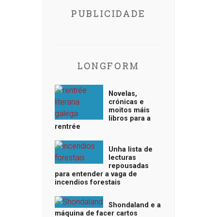
PUBLICIDADE
LONGFORM
Novelas,
crónicas e
moitos máis
libros para a
rentrée
Unha lista de
lecturas
repousadas
para entender a vaga de
incendios forestais
Shondaland e a
máquina de facer cartos