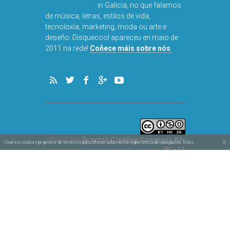
in Galicia, no que falamos
de música, letras, estilos de vida,
tecnoloxía, marketing, moda ou arte e
deseño. Disquecool apareceu en maio de
2011 na rede!
Coñece máis sobre nós
.
Obra baixo
licencia Creative Commons BY-
x
Usamos cookies propias e de terceiros para ofrecer unha mellor experiencia de navegación. Máis
NC-SA
Aviso legal e privacidade
información na nosa política de cookies.
Política de cookies
Deseñado por
Simbolóxico
e
Vertixe
♥
Feito con
en Galicia
Arriba