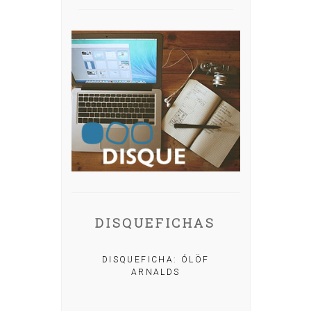
DISQUEFICHAS
A: IRIA MISA
DISQUEFICHA: ÓLÖF
ARNALDS