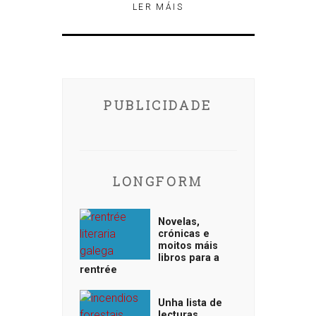
LER MÁIS
PUBLICIDADE
LONGFORM
Novelas,
crónicas e
moitos máis
libros para a
rentrée
Unha lista de
lecturas