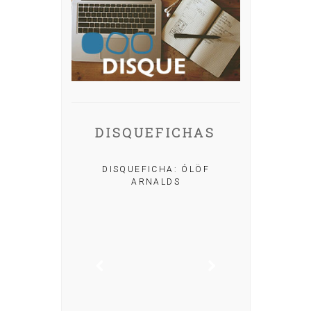
DISQUEFICHAS
A: IRIA MISA
DISQUEFICHA: ÓLÖF
ARNALDS
DISQUEFIC
NOG