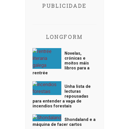
PUBLICIDADE
LONGFORM
Novelas,
crónicas e
moitos máis
libros para a
rentrée
Unha lista de
lecturas
repousadas
para entender a vaga de
incendios forestais
Shondaland e a
máquina de facer cartos