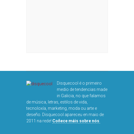
Disquecool é o primeiro
medio de tendencias made
in Galicia, no que falamos
de música, letras, estilos de vida,
tecnoloxía, marketing, moda ou arte e
deseño. Disquecool apareceu en maio de
2011 na rede!
Coñece máis sobre nós
.