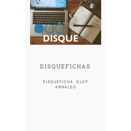
DISQUEFICHAS
A: IRIA MISA
DISQUEFICHA: ÓLÖF
ARNALDS
DISQUEFIC