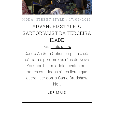
MODA
,
STREET STYLE
17/07/2012
ADVANCED STYLE, O
SARTORIALIST DA TERCEIRA
IDADE
POR
LUCÍA NEIRA
Cando Ari Seth Cohen empuña a súa
cámara e percorre as rúas de Nova
York non busca adolescentes con
poses estudadas nin mulleres que
queren ser como Carrie Bradshaw.
No…
LER MÁIS