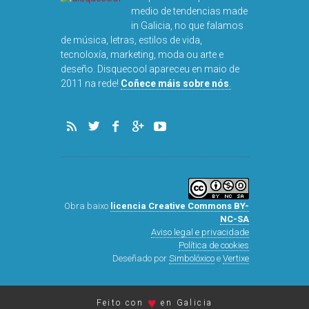
medio de tendencias made
in Galicia, no que falamos
de música, letras, estilos de vida,
tecnoloxía, marketing, moda ou arte e
deseño. Disquecool apareceu en maio de
DISQUEFI
2011 na rede!
Coñece máis sobre nós
.
ARN
Obra baixo
licencia Creative Commons BY-
NC-SA
Aviso legal e privacidade
Política de cookies
Deseñado por
Simbolóxico
e
Vertixe
♥
Feito con
en Galicia