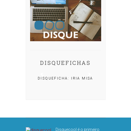
DISQUEFICHAS
DISQUEFICHA: IRIA MISA
CHA: NACHO
OLAR
Disquecool é o primeiro