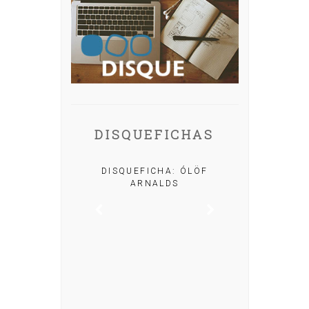
DISQUEFICHAS
A: IRIA MISA
DISQUEFICHA: ÓLÖF
ARNALDS
DISQUEFIC
NOG