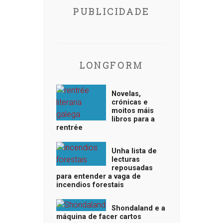
PUBLICIDADE
LONGFORM
Novelas,
crónicas e
moitos máis
libros para a
rentrée
Unha lista de
lecturas
repousadas
para entender a vaga de
incendios forestais
Shondaland e a
máquina de facer cartos