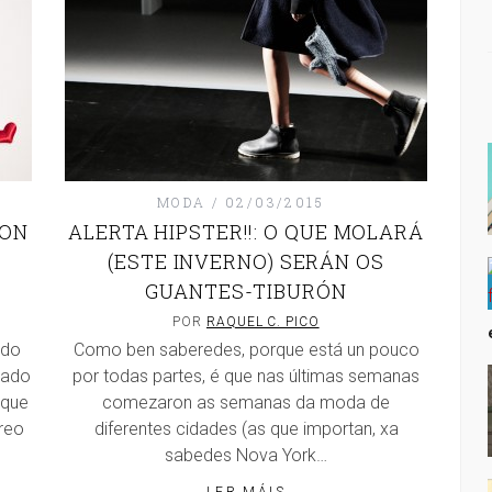
MODA
02/03/2015
PON
ALERTA HIPSTER!!: O QUE MOLARÁ
(ESTE INVERNO) SERÁN OS
GUANTES-TIBURÓN
POR
RAQUEL C. PICO
 do
Como ben saberedes, porque está un pouco
eado
por todas partes, é que nas últimas semanas
 que
comezaron as semanas da moda de
reo
diferentes cidades (as que importan, xa
sabedes Nova York…