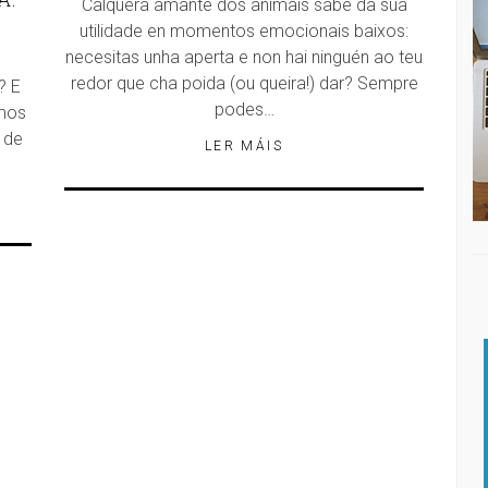
Calquera amante dos animais sabe da súa
utilidade en momentos emocionais baixos:
necesitas unha aperta e non hai ninguén ao teu
redor que cha poida (ou queira!) dar? Sempre
? E
podes…
amos
 de
LER MÁIS