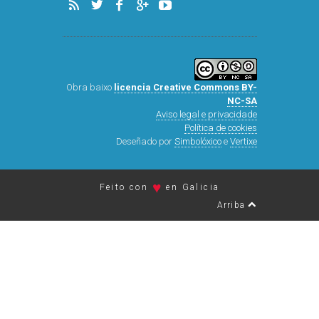
Obra baixo
licencia Creative Commons BY-
NC-SA
Aviso legal e privacidade
Política de cookies
Deseñado por
Simbolóxico
e
Vertixe
♥
Feito con
en Galicia
Arriba