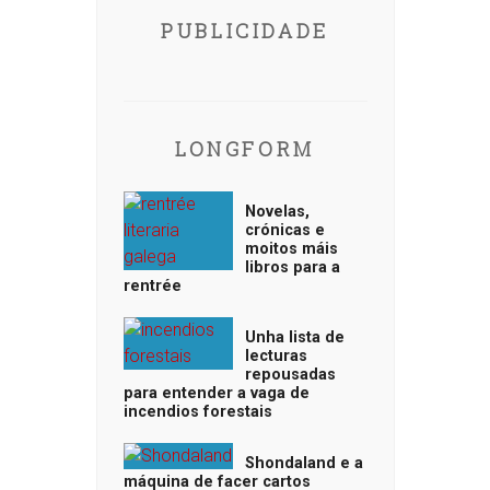
PUBLICIDADE
LONGFORM
Novelas,
crónicas e
moitos máis
libros para a
rentrée
Unha lista de
lecturas
repousadas
para entender a vaga de
incendios forestais
Shondaland e a
máquina de facer cartos