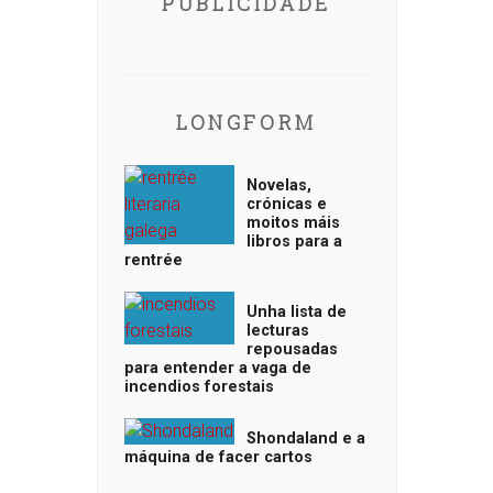
PUBLICIDADE
LONGFORM
Novelas,
crónicas e
moitos máis
libros para a
rentrée
Unha lista de
lecturas
repousadas
para entender a vaga de
incendios forestais
Shondaland e a
máquina de facer cartos