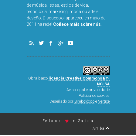
Disquecool é o primeiro
medio de tendencias made
in Galicia, no que falamos
de música, letras, estilos de vida,
tecnoloxía, marketing, moda ou arte e
deseño. Disquecool apareceu en maio de
2011 na rede!
Coñece máis sobre nós
.
Obra baixo
licencia Creative Commons BY-
NC-SA
Aviso legal e privacidade
Política de cookies
Deseñado por
Simbolóxico
e
Vertixe