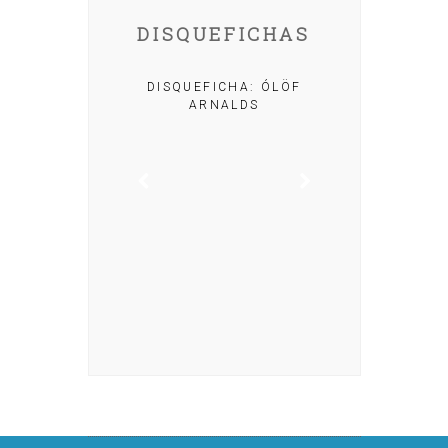
DISQUEFICHAS
A: IRIA MISA
DISQUEFICHA: ÓLÖF
ARNALDS
DISQUEFIC
NOG