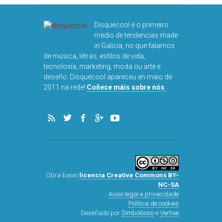
Disquecool é o primeiro
medio de tendencias made
in Galicia, no que falamos
de música, letras, estilos de vida,
tecnoloxía, marketing, moda ou arte e
deseño. Disquecool apareceu en maio de
DISQUEFICHA:
2011 na rede!
Coñece máis sobre nós
.
ARNALDS
Obra baixo
licencia Creative Commons BY-
NC-SA
Aviso legal e privacidade
Política de cookies
Deseñado por
Simbolóxico
e
Vertixe