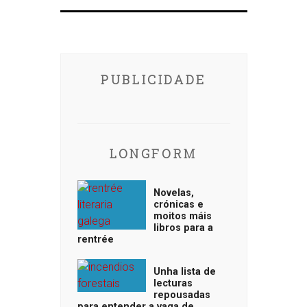
PUBLICIDADE
LONGFORM
Novelas,
crónicas e
moitos máis
libros para a
rentrée
Unha lista de
lecturas
repousadas
para entender a vaga de