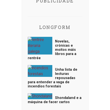
PUBLICIDADE
LONGFORM
Novelas,
crónicas e
moitos máis
libros para a
rentrée
Unha lista de
lecturas
repousadas
para entender a vaga de
incendios forestais
Shondaland e a
máquina de facer cartos