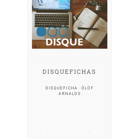
DISQUEFICHAS
A: IRIA MISA
DISQUEFICHA: ÓLÖF
ARNALDS