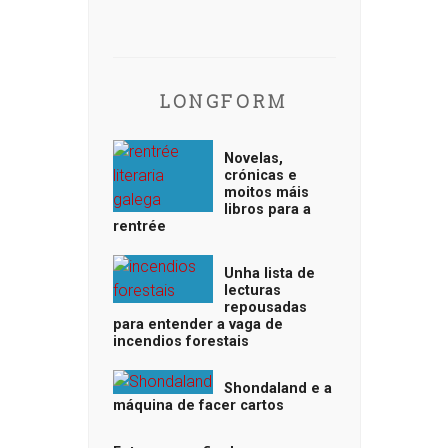
LONGFORM
Novelas,
crónicas e
moitos máis
libros para a
rentrée
Unha lista de
lecturas
repousadas
para entender a vaga de
incendios forestais
Shondaland e a
máquina de facer cartos