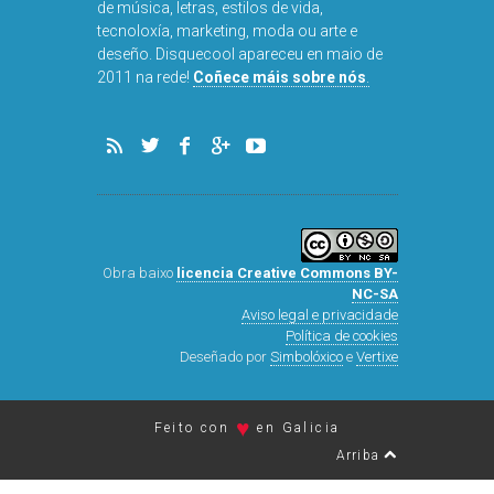
de música, letras, estilos de vida,
tecnoloxía, marketing, moda ou arte e
deseño. Disquecool apareceu en maio de
DISQUEFI
2011 na rede!
Coñece máis sobre nós
.
ARN
Obra baixo
licencia Creative Commons BY-
NC-SA
Aviso legal e privacidade
Política de cookies
Deseñado por
Simbolóxico
e
Vertixe
♥
Feito con
en Galicia
Arriba