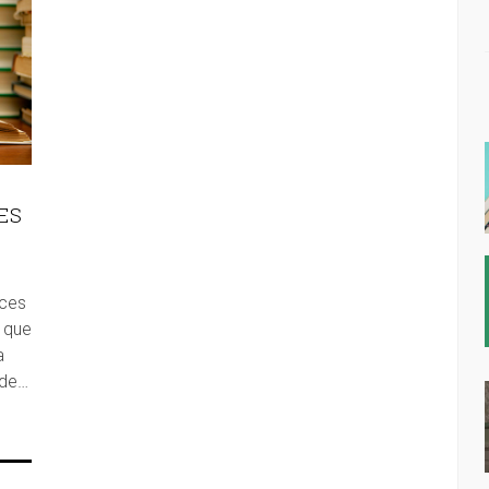
ES
eces
 que
a
 de…