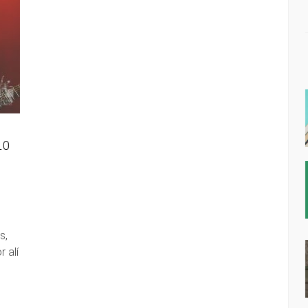
10
s,
 alí