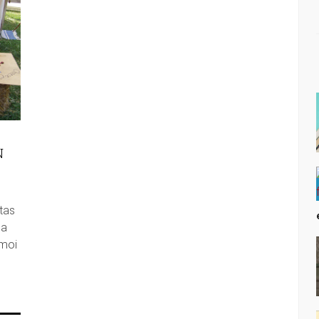
N
tas
sa
 moi