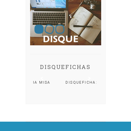
DISQUEFICHAS
A: IRIA MISA
DISQUEFICHA: ÓLÖF
ARNALDS