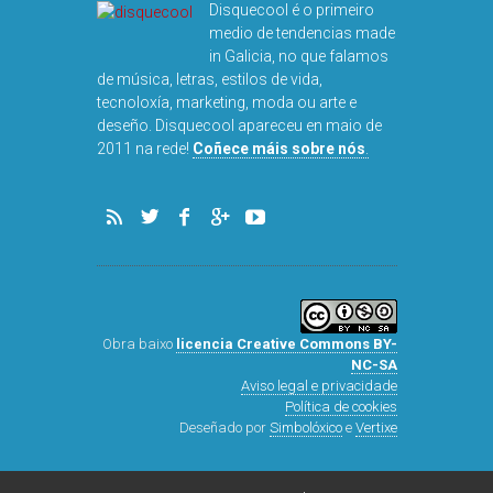
DISQUEFIC
Disquecool é o primeiro
NOG
medio de tendencias made
in Galicia, no que falamos
de música, letras, estilos de vida,
tecnoloxía, marketing, moda ou arte e
deseño. Disquecool apareceu en maio de
2011 na rede!
Coñece máis sobre nós
.
Obra baixo
licencia Creative Commons BY-
NC-SA
Aviso legal e privacidade
Política de cookies
Deseñado por
Simbolóxico
e
Vertixe