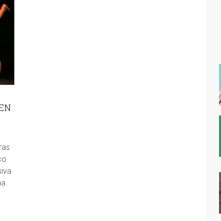
 EN
ras
co
siva
ha