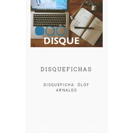
DISQUEFICHAS
A: IRIA MISA
DISQUEFICHA: ÓLÖF
ARNALDS