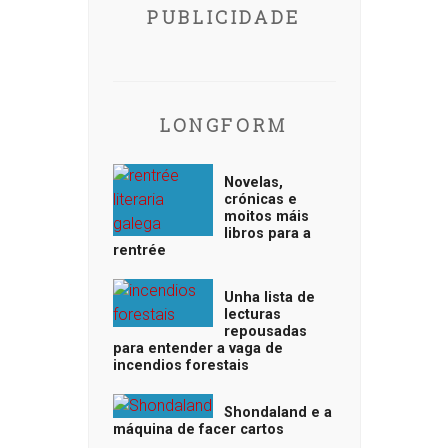
PUBLICIDADE
LONGFORM
Novelas,
crónicas e
moitos máis
libros para a
rentrée
Unha lista de
lecturas
repousadas
para entender a vaga de
incendios forestais
Shondaland e a
máquina de facer cartos