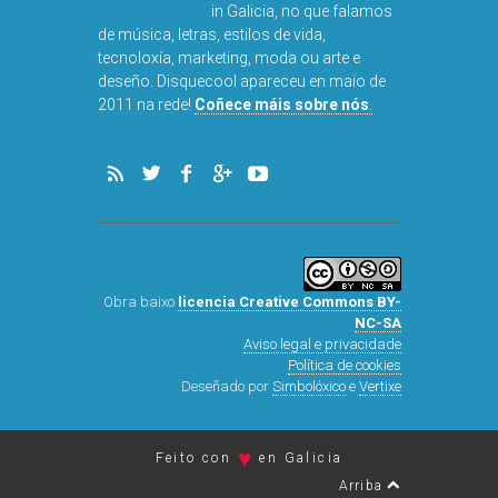
in Galicia, no que falamos
de música, letras, estilos de vida,
tecnoloxía, marketing, moda ou arte e
deseño. Disquecool apareceu en maio de
2011 na rede!
Coñece máis sobre nós
.
Obra baixo
licencia Creative Commons BY-
NC-SA
Aviso legal e privacidade
Política de cookies
Deseñado por
Simbolóxico
e
Vertixe
♥
Feito con
en Galicia
Arriba