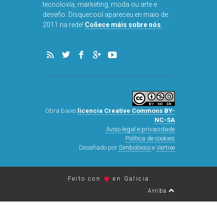
tecnoloxía, marketing, moda ou arte e
deseño. Disquecool apareceu en maio de
DISQUEFI
2011 na rede!
Coñece máis sobre nós
.
ARN
Obra baixo
licencia Creative Commons BY-
NC-SA
Aviso legal e privacidade
Política de cookies
Deseñado por
Simbolóxico
e
Vertixe
♥
Feito con
en Galicia
Arriba