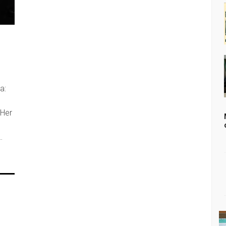
a:
 Her
…