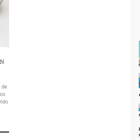
ÓN
a de
tos
ando