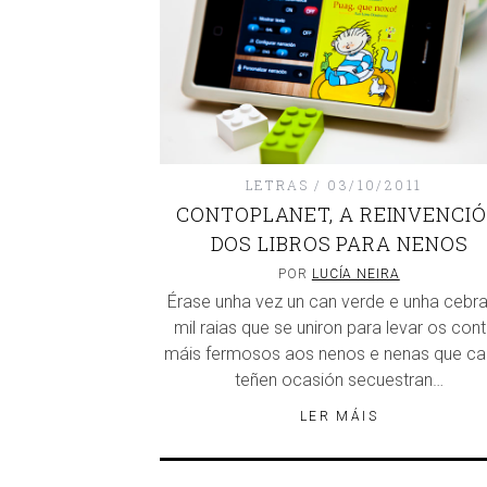
LETRAS
03/10/2011
CONTOPLANET, A REINVENCI
DOS LIBROS PARA NENOS
POR
LUCÍA NEIRA
Érase unha vez un can verde e unha cebr
mil raias que se uniron para levar os con
máis fermosos aos nenos e nenas que c
teñen ocasión secuestran…
LER MÁIS