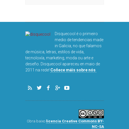
DISQUEFIC
Disquecool é o primeiro
NOG
medio de tendencias made
in Galicia, no que falamos
de música, letras, estilos de vida,
tecnoloxía, marketing, moda ou arte e
deseño. Disquecool apareceu en maio de
2011 na rede!
Coñece máis sobre nós
.
Obra baixo
licencia Creative Commons BY-
NC-SA