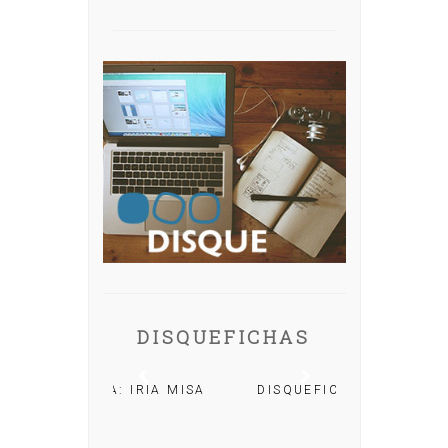
DISQUEFICHAS
A: IRIA MISA
DISQUEFICHA: ÓLÖF
ARNALDS