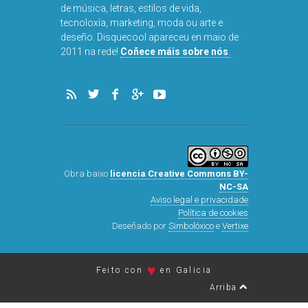
de música, letras, estilos de vida,
tecnoloxía, marketing, moda ou arte e
deseño. Disquecool apareceu en maio de
2011 na rede!
Coñece máis sobre nós
.
Obra baixo
licencia Creative Commons BY-
NC-SA
Aviso legal e privacidade
Política de cookies
Deseñado por
Simbolóxico
e
Vertixe
♥
Feito con
en Galicia
Arriba