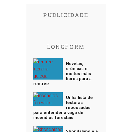
PUBLICIDADE
LONGFORM
Novelas,
crónicas e
moitos máis
libros para a
rentrée
Unha lista de
lecturas
repousadas
para entender a vaga de
incendios forestais
Shondaland e a