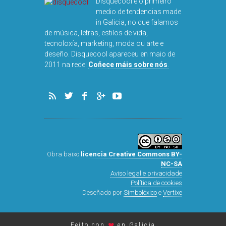
Disquecool é o primeiro
NOG
medio de tendencias made
in Galicia, no que falamos
de música, letras, estilos de vida,
tecnoloxía, marketing, moda ou arte e
deseño. Disquecool apareceu en maio de
2011 na rede!
Coñece máis sobre nós
.
Obra baixo
licencia Creative Commons BY-
NC-SA
Aviso legal e privacidade
Política de cookies
Deseñado por
Simbolóxico
e
Vertixe
♥
Feito con
en Galicia