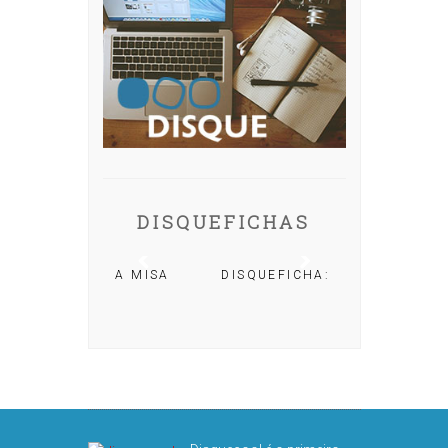
DISQUEFICHAS
A: IRIA MISA
DISQUEFICHA: ÓLÖF
ARNALDS
DISQUEFIC