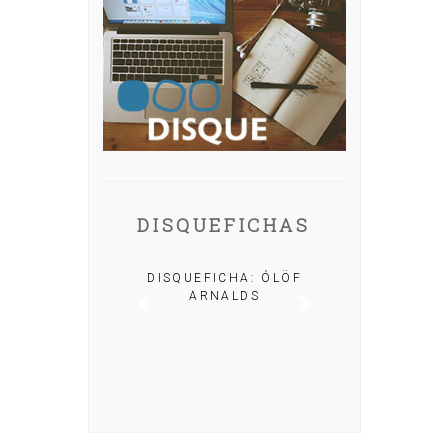
DISQUEFICHAS
A: IRIA MISA
DISQUEFICHA: ÓLÖF
ARNALDS
DISQUEFIC