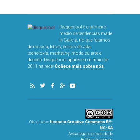
NOG
Disquecool é o primeiro
medio de tendencias made
in Galicia, no que falamos
de música, letras, estilos de vida,
tecnoloxía, marketing, moda ou arte e
deseño. Disquecool apareceu en maio de
2011 na rede!
Coñece máis sobre nós
.