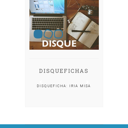
DISQUEFICHAS
DISQUEFICHA: IRIA MISA
CHA: NACHO
OLAR