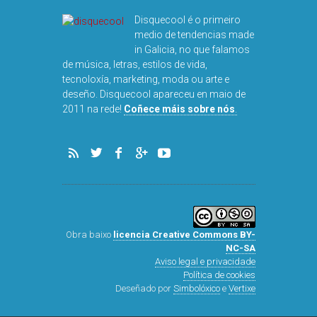
Disquecool é o primeiro
medio de tendencias made
in Galicia, no que falamos
de música, letras, estilos de vida,
tecnoloxía, marketing, moda ou arte e
deseño. Disquecool apareceu en maio de
DISQUEFI
2011 na rede!
Coñece máis sobre nós
.
ARN
Obra baixo
licencia Creative Commons BY-
NC-SA
Aviso legal e privacidade
Política de cookies
Deseñado por
Simbolóxico
e
Vertixe