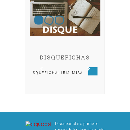
DISQUEFICHAS
UEFICHA: IRIA MISA
DISQUEFICHA: ÓLÖF
ARNALDS
DIS
Disquecool é o primeiro
medio de tendencias made