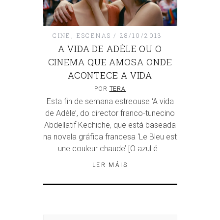
CINE
,
ESCENAS
28/10/2013
A VIDA DE ADÈLE OU O
CINEMA QUE AMOSA ONDE
ACONTECE A VIDA
POR
TERA
Esta fin de semana estreouse ‘A vida
de Adèle’, do director franco-tunecino
Abdellatif Kechiche, que está baseada
na novela gráfica francesa ‘Le Bleu est
une couleur chaude’ [O azul é…
LER MÁIS