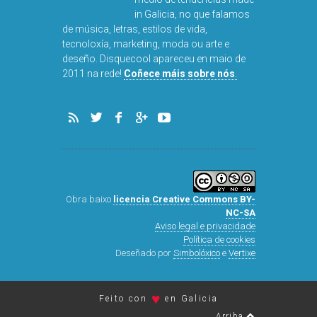
in Galicia, no que falamos
de música, letras, estilos de vida,
tecnoloxía, marketing, moda ou arte e
deseño. Disquecool apareceu en maio de
2011 na rede!
Coñece máis sobre nós
.
Obra baixo
licencia Creative Commons BY-
NC-SA
Aviso legal e privacidade
Política de cookies
Deseñado por
Simbolóxico
e
Vertixe
♥
Feito con
en Galicia
Arriba